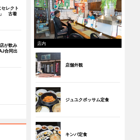
にセレクト
e」 古着
店内
4店が飲み
AJ合同出
店舗外観
ジュユクポッサム定食
キンパ定食