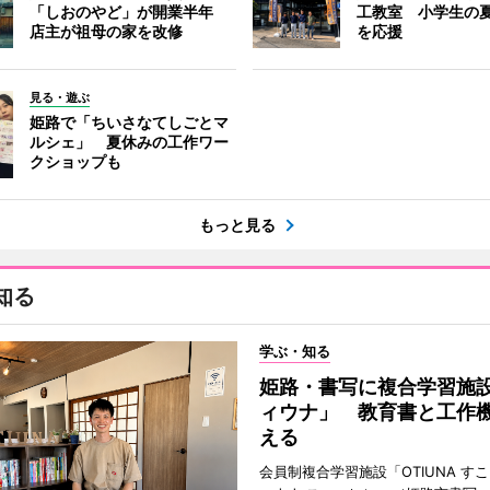
「しおのやど」が開業半年
工教室 小学生の
店主が祖母の家を改修
を応援
見る・遊ぶ
姫路で「ちいさなてしごとマ
ルシェ」 夏休みの工作ワー
クショップも
もっと見る
知る
学ぶ・知る
姫路・書写に複合学習施
ィウナ」 教育書と工作
える
会員制複合学習施設「OTIUNA す