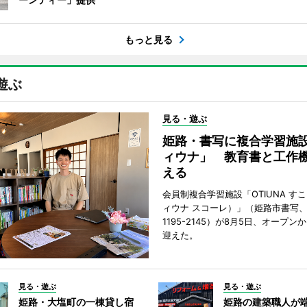
もっと見る
遊ぶ
見る・遊ぶ
姫路・書写に複合学習施
ィウナ」 教育書と工作
える
会員制複合学習施設「OTIUNA す
ィウナ スコーレ）」（姫路市書写、TE
1195-2145）が8月5日、オープン
迎えた。
見る・遊ぶ
見る・遊ぶ
姫路・大塩町の一棟貸し宿
姫路の建築職人が