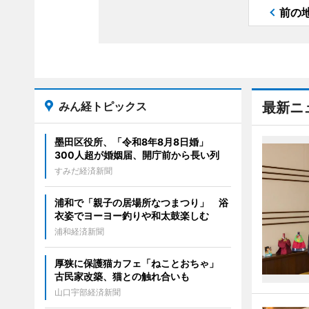
前の
みん経トピックス
最新ニ
墨田区役所、「令和8年8月8日婚」
300人超が婚姻届、開庁前から長い列
すみだ経済新聞
浦和で「親子の居場所なつまつり」 浴
衣姿でヨーヨー釣りや和太鼓楽しむ
浦和経済新聞
厚狭に保護猫カフェ「ねことおちゃ」
古民家改築、猫との触れ合いも
山口宇部経済新聞