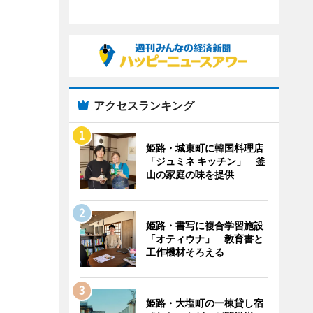
アクセスランキング
姫路・城東町に韓国料理店
「ジュミネ キッチン」 釜
山の家庭の味を提供
姫路・書写に複合学習施設
「オティウナ」 教育書と
工作機材そろえる
姫路・大塩町の一棟貸し宿