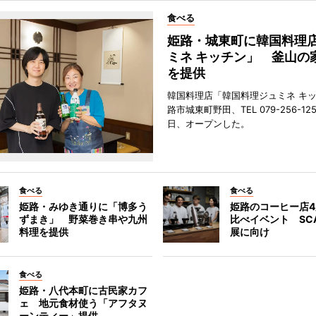
食べる
姫路・城東町に韓国料理
ミネ キッチン」 釜山の
を提供
韓国料理店「韓国料理ジュミネ キ
路市城東町野田、TEL 079-256-12
日、オープンした。
食べる
食べる
姫路・みゆき通りに「博多う
姫路のコーヒー店
ずまき」 野菜巻き串や九州
比べイベント SC
料理を提供
展に向け
食べる
姫路・八代本町に古民家カフ
ェ 地元食材使う「アフタヌ
ーンティー」提供