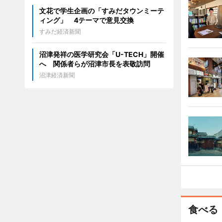
文花で学生企画の「すみだタウンミーテ
ィング」 4テーマで意見交換
すみだ経済新聞
沼津発祥の医学研究会「U-TECH」開催
へ 関係者らが沼津市長を表敬訪問
沼津経済新聞
食べる