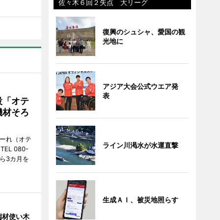
佐々木６回２失点 大リーグ
復興のシュシャ、愛国の観
光地に
アジア大会公式ウエア発
表
設「オテ
機材そろ
こーれ（オテ
ライン川渇水が水運直撃
L 080-
から3カ月を
生成ＡＩ、被災地照らす
端材使い木