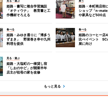
見る・遊ぶ
買う
姫路・書写に複合学習施設
姫路・本町商店街
「オティウナ」 教育書と工
ショップ「n-mat
作機材そろえる
や家具など500点
食べる
食べる
姫路・みゆき通りに「博多う
姫路のコーヒー店
ずまき」 野菜巻き串や九州
比べイベント SC
料理を提供
展に向け
見る・遊ぶ
姫路・大塩町の一棟貸し宿
「しおのやど」が開業半年
店主が祖母の家を改修
もっと見る