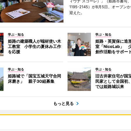
ィウナ スコーレ）」（姫路市書写、TE
1195-2145）が8月5日、オープン
迎えた。
学ぶ・知る
学ぶ・知る
姫路の建築職人が端材使い木
姫路・英賀保に造
工教室 小学生の夏休み工作
室「NicoLab」
を応援
創作活動をサポー
学ぶ・知る
学ぶ・知る
姫路城で「国宝五城天守合同
旧古井家住宅が国
床磨き」 親子30組募集
民家として全国初
では姫路城以来
もっと見る