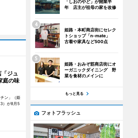
「しおのやど」が開業半
年 店主が祖母の家を改修
姫路・本町商店街にセレク
トショップ「n-mate」
古着や家具など500点
姫路・おみぞ筋商店街にオ
ーガニックダイニング 野
店「ジュ
菜を食材のメインに
家庭の味
もっと見る
ッチン」（姫
53）が8月5
フォトフラッシュ