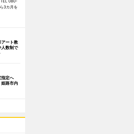
L 080-
から3カ月を
形アート教
 少人数制で
ト
宝指定へ
、姫路市内