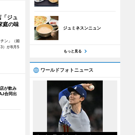
店「ジュ
家庭の味
ジュミネスンニュン
ッチン」（姫
53）が8月5
もっと見る
ワールドフォトニュース
4店が飲み
AJ合同出