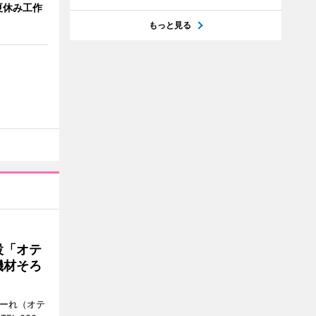
夏休み工作
もっと見る
設「オテ
機材そろ
こーれ（オテ