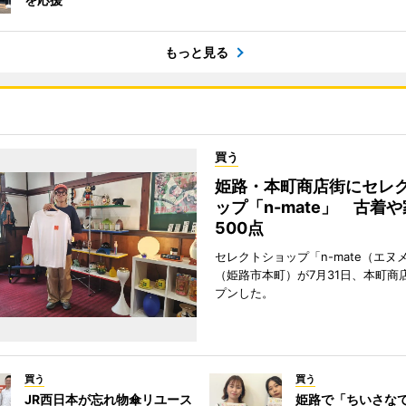
もっと見る
買う
姫路・本町商店街にセレ
ップ「n-mate」 古着
500点
セレクトショップ「n-mate（エヌ
（姫路市本町）が7月31日、本町商
プンした。
買う
買う
JR西日本が忘れ物傘リユース
姫路で「ちいさな