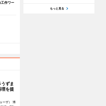
の工作ワー
もっと見る
多うずま
料理を提
ョーザ） 博