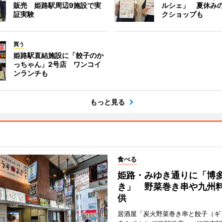
販売 姫路駅周辺9施設で実
ルシェ」 夏休み
証実験
クショップも
買う
姫路駅直結施設に「餃子のか
っちゃん」2号店 ワンコイ
ンランチも
もっと見る
食べる
姫路・みゆき通りに「博
き」 野菜巻き串や九州
供
居酒屋「炭火野菜巻き串と餃子（ギ