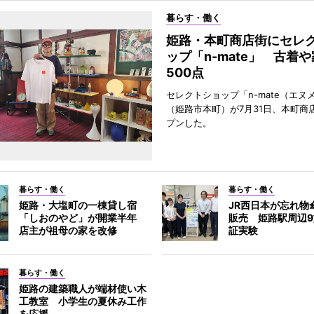
暮らす・働く
姫路・本町商店街にセレ
ップ「n-mate」 古着
500点
セレクトショップ「n-mate（エヌ
（姫路市本町）が7月31日、本町商
プンした。
暮らす・働く
暮らす・働く
姫路・大塩町の一棟貸し宿
JR西日本が忘れ物
「しおのやど」が開業半年
販売 姫路駅周辺
店主が祖母の家を改修
証実験
暮らす・働く
姫路の建築職人が端材使い木
工教室 小学生の夏休み工作
を応援