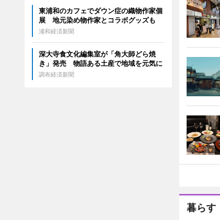
東浦和のカフェでダウン症の織物作家個
展 地元染め物作家とコラボグッズも
浦和経済新聞
深大寺食文化編集室が「角大師どら焼
き」発売 物語ある土産で地域を元気に
調布経済新聞
暮らす