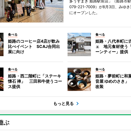
多うずまき 姫路駅前店」（姫路市駅
079-221-7009）が8月3日、み
にオープンした。
食べる
食べる
姫路のコーヒー店4店が飲み
姫路・八代本町に
比べイベント SCAJ合同出
ェ 地元食材使う
展に向け
ーンティー」提供
食べる
食べる
姫路・西二階町に「ステーキ
姫路・夢前町に和
懐石 禅」 三田和牛使うコー
音屋 ゆめのさき」
ス提供
改装
もっと見る
遊ぶ