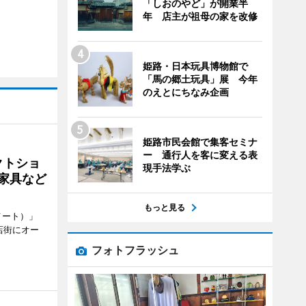
「しおのやど」が開業半
年 店主が祖母の家を改修
姫路・日本玩具博物館で
「馬の郷土玩具」展 今年
のえとにちなみ企画
姫路市民会館で集客セミナ
ー 通行人を客に変える表
クトショ
現手法学ぶ
や家具など
もっと見る
メート）」
店街にオー
フォトフラッシュ