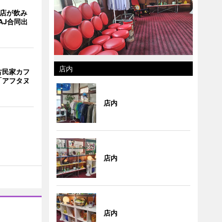
4店が飲み
AJ合同出
店内
古民家カフ
「アフタヌ
店内
店内
店内