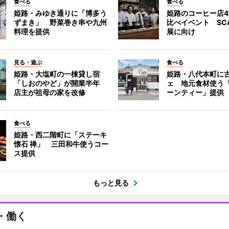
食べる
食べる
姫路・みゆき通りに「博多う
姫路のコーヒー店
ずまき」 野菜巻き串や九州
比べイベント SC
料理を提供
展に向け
見る・遊ぶ
食べる
姫路・大塩町の一棟貸し宿
姫路・八代本町に
「しおのやど」が開業半年
ェ 地元食材使う
店主が祖母の家を改修
ーンティー」提供
食べる
姫路・西二階町に「ステーキ
懐石 禅」 三田和牛使うコー
ス提供
もっと見る
・働く