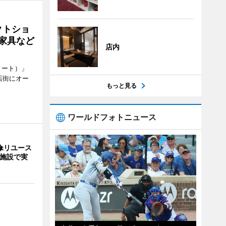
クトショ
や家具など
店内
メート）」
店街にオー
もっと見る
ワールドフォトニュース
傘リユース
9施設で実