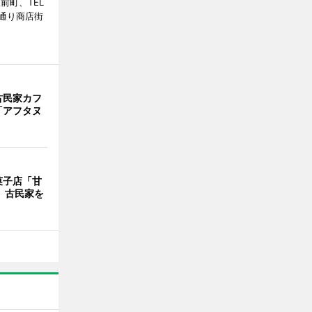
前町、TEL
ゆき通り商店街
古民家カフ
「アフタヌ
菓子店「甘
 古民家を