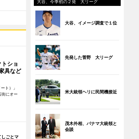
大谷、今季初の２発 大リーグ
大谷、イメージ調査で１位
先発した菅野 大リーグ
クトショ
や家具など
メート）」
米大統領ヘリに民間機接近
店街にオー
茂木外相、パナマ大統領と
会談
てしごとマ