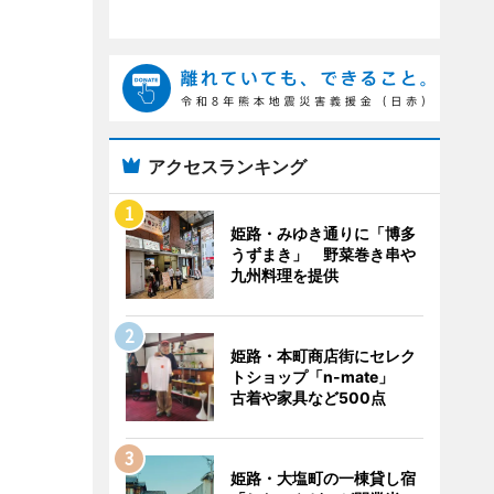
アクセスランキング
姫路・みゆき通りに「博多
うずまき」 野菜巻き串や
九州料理を提供
姫路・本町商店街にセレク
トショップ「n-mate」
古着や家具など500点
姫路・大塩町の一棟貸し宿