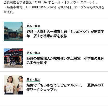
会員制複合学習施設「OTIUNA すこーれ（オティウナ スコーレ）」
（姫路市書写、TEL 080-1195-2145）が8月5日、オープンから3カ月を
迎えた。
見る・遊ぶ
姫路・大塩町の一棟貸し宿「しおのやど」が開業半
年 店主が祖母の家を改修
見る・遊ぶ
姫路の建築職人が端材使い木工教室 小学生の夏休
み工作を応援
見る・遊ぶ
姫路で「ちいさなてしごとマルシェ」 夏休みの工
作ワークショップも