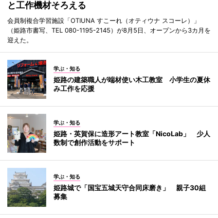
と工作機材そろえる
会員制複合学習施設「OTIUNA すこーれ（オティウナ スコーレ）」
（姫路市書写、TEL 080-1195-2145）が8月5日、オープンから3カ月を
迎えた。
学ぶ・知る
姫路の建築職人が端材使い木工教室 小学生の夏休
み工作を応援
学ぶ・知る
姫路・英賀保に造形アート教室「NicoLab」 少人
数制で創作活動をサポート
学ぶ・知る
姫路城で「国宝五城天守合同床磨き」 親子30組
募集