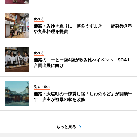
食べる
姫路・みゆき通りに「博多うずまき」 野菜巻き串
や九州料理を提供
食べる
姫路のコーヒー店4店が飲み比べイベント SCAJ
合同出展に向け
見る・遊ぶ
姫路・大塩町の一棟貸し宿「しおのやど」が開業半
年 店主が祖母の家を改修
もっと見る