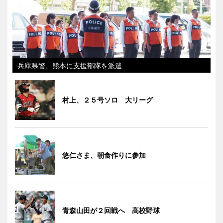
兵庫県警、熊本に支援部隊を派遣
村上、２５号ソロ 大リーグ
悠仁さま、朝食作りに参加
青森山田が２回戦へ 高校野球