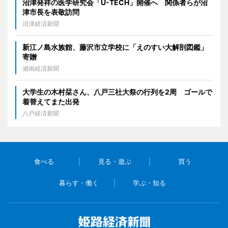
沼津発祥の医学研究会「U-TECH」開催へ 関係者らが沼
津市長を表敬訪問
沼津経済新聞
新江ノ島水族館、藤沢市立学校に「えのすい大解剖図鑑」
寄贈
湘南経済新聞
大学生の木村栞さん、八戸三社大祭の行列を2周 ゴールで
着替えてまた出発
八戸経済新聞
食べる
見る・遊ぶ
買う
暮らす・働く
学ぶ・知る