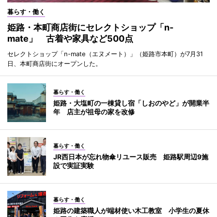
暮らす・働く
姫路・本町商店街にセレクトショップ「n-
mate」 古着や家具など500点
セレクトショップ「n-mate（エヌメート）」（姫路市本町）が7月31
日、本町商店街にオープンした。
暮らす・働く
姫路・大塩町の一棟貸し宿「しおのやど」が開業半
年 店主が祖母の家を改修
暮らす・働く
JR西日本が忘れ物傘リユース販売 姫路駅周辺9施
設で実証実験
暮らす・働く
姫路の建築職人が端材使い木工教室 小学生の夏休