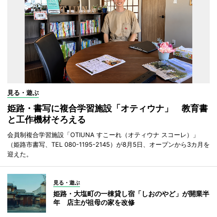
見る・遊ぶ
姫路・書写に複合学習施設「オティウナ」 教育書
と工作機材そろえる
会員制複合学習施設「OTIUNA すこーれ（オティウナ スコーレ）」
（姫路市書写、TEL 080-1195-2145）が8月5日、オープンから3カ月を
迎えた。
見る・遊ぶ
姫路・大塩町の一棟貸し宿「しおのやど」が開業半
年 店主が祖母の家を改修