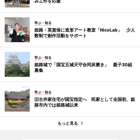
み工作を応援
学ぶ・知る
姫路・英賀保に造形アート教室「NicoLab」 少人
数制で創作活動をサポート
学ぶ・知る
姫路城で「国宝五城天守合同床磨き」 親子30組
募集
学ぶ・知る
旧古井家住宅が国宝指定へ 民家として全国初、姫
路市内では姫路城以来
もっと見る