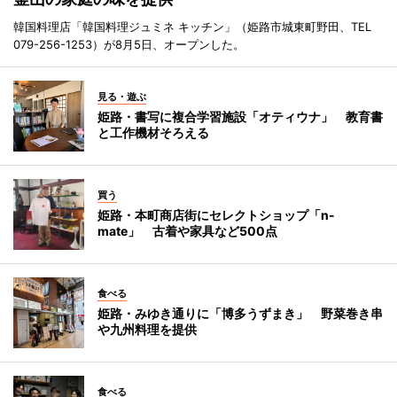
韓国料理店「韓国料理ジュミネ キッチン」（姫路市城東町野田、TEL
079-256-1253）が8月5日、オープンした。
見る・遊ぶ
姫路・書写に複合学習施設「オティウナ」 教育書
と工作機材そろえる
買う
姫路・本町商店街にセレクトショップ「n-
mate」 古着や家具など500点
食べる
姫路・みゆき通りに「博多うずまき」 野菜巻き串
や九州料理を提供
食べる