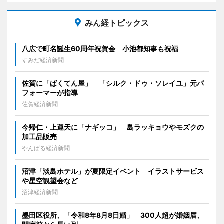
みん経トピックス
八広で町名誕生60周年祝賀会 小池都知事も祝福
すみだ経済新聞
佐賀に「ばくてん屋」 「シルク・ドゥ・ソレイユ」元パ
フォーマーが指導
佐賀経済新聞
今帰仁・上運天に「ナギッコ」 島ラッキョウやモズクの
加工品販売
やんばる経済新聞
沼津「淡島ホテル」が夏限定イベント イラストサービス
や星空観望会など
沼津経済新聞
墨田区役所、「令和8年8月8日婚」 300人超が婚姻届、