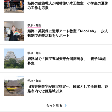
姫路の建築職人が端材使い木工教室 小学生の夏休
み工作を応援
学ぶ・知る
姫路・英賀保に造形アート教室「NicoLab」 少人
数制で創作活動をサポート
学ぶ・知る
姫路城で「国宝五城天守合同床磨き」 親子30組
募集
学ぶ・知る
旧古井家住宅が国宝指定へ 民家として全国初、姫
路市内では姫路城以来
もっと見る