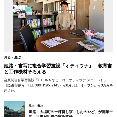
見る・遊ぶ
姫路・書写に複合学習施設「オティウナ」 教育書
と工作機材そろえる
会員制複合学習施設「OTIUNA すこーれ（オティウナ スコーレ）」
（姫路市書写、TEL 080-1195-2145）が8月5日、オープンから3カ月を
迎えた。
見る・遊ぶ
姫路・大塩町の一棟貸し宿「しおのやど」が開業半
年 店主が祖母の家を改修