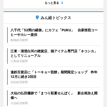
もっと見る
みん経トピックス
八千代「52間の縁側」にカフェ「PUKU」 自家焙煎コー
ヒーやカレー提供
船橋経済新聞
江東・清澄白河の雑貨店、猫アイテム専門店「ネコシカ」
としてリニューアル
江東経済新聞
遠鉄百貨店に「トーキョー煎餅」期間限定ショップ 昨年
12月に続き2回目
浜松経済新聞
大仙の払田柵跡で「まつり彩夏せんぼく」 新企画加え開
催へ
大仙経済新聞