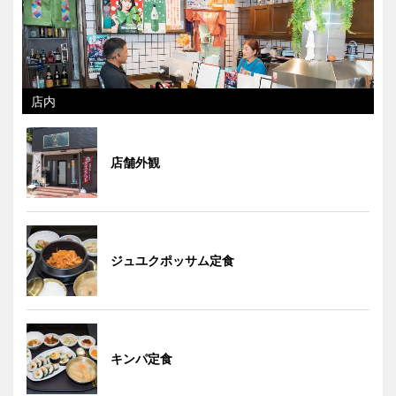
店内
店舗外観
ジュユクポッサム定食
キンパ定食