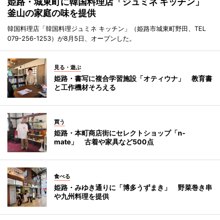
姫路・城東町に韓国料理店「ジュミネ キッチン」
釜山の家庭の味を提供
韓国料理店「韓国料理ジュミネ キッチン」（姫路市城東町野田、TEL
079-256-1253）が8月5日、オープンした。
見る・遊ぶ
姫路・書写に複合学習施設「オティウナ」 教育書
と工作機材そろえる
買う
姫路・本町商店街にセレクトショップ「n-
mate」 古着や家具など500点
食べる
姫路・みゆき通りに「博多うずまき」 野菜巻き串
や九州料理を提供