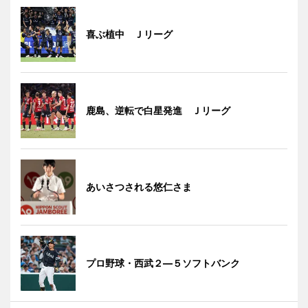
喜ぶ植中 Ｊリーグ
鹿島、逆転で白星発進 Ｊリーグ
あいさつされる悠仁さま
プロ野球・西武２―５ソフトバンク