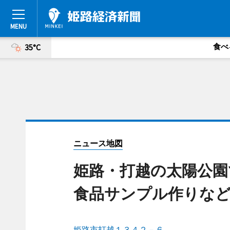
食べ
35°C
ニュース地図
姫路・打越の太陽公
食品サンプル作りな
姫路市打越１３４２－６