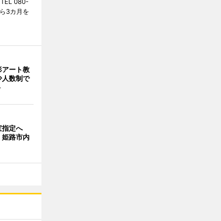
L 080-
から3カ月を
形アート教
 少人数制で
ト
宝指定へ
、姫路市内