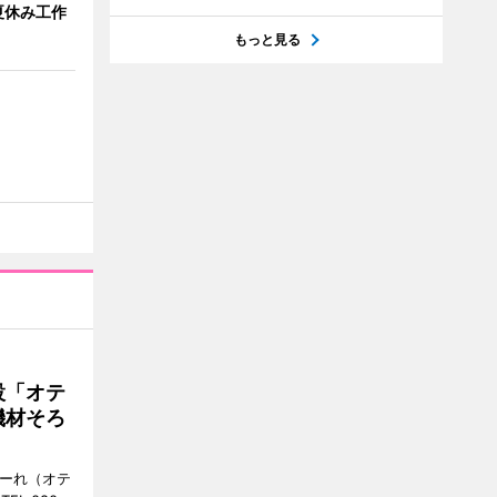
夏休み工作
もっと見る
設「オテ
機材そろ
こーれ（オテ