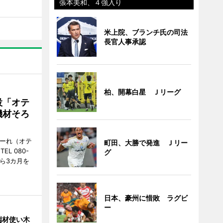
張本美和、４強入り
米上院、ブランチ氏の司法
長官人事承認
柏、開幕白星 Ｊリーグ
設「オテ
機材そろ
こーれ（オテ
町田、大勝で発進 Ｊリー
L 080-
グ
から3カ月を
日本、豪州に惜敗 ラグビ
ー
端材使い木