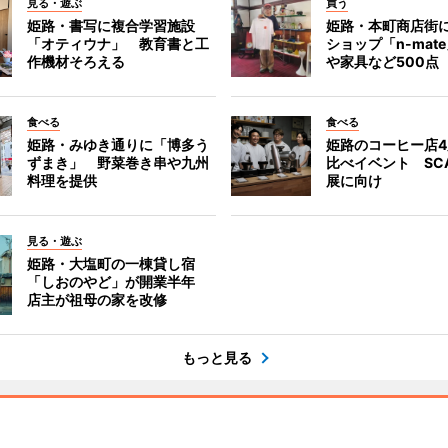
見る・遊ぶ
買う
姫路・書写に複合学習施設
姫路・本町商店街
「オティウナ」 教育書と工
ショップ「n-mat
作機材そろえる
や家具など500点
食べる
食べる
姫路・みゆき通りに「博多う
姫路のコーヒー店
ずまき」 野菜巻き串や九州
比べイベント SC
料理を提供
展に向け
見る・遊ぶ
姫路・大塩町の一棟貸し宿
「しおのやど」が開業半年
店主が祖母の家を改修
もっと見る