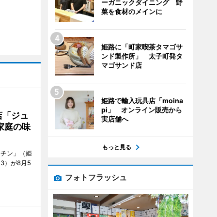
ーガニックダイニング 野
菜を食材のメインに
姫路に「町家喫茶タマゴサ
ンド製作所」 太子町発タ
マゴサンド店
姫路で輸入玩具店「moina
pi」 オンライン販売から
店「ジュ
実店舗へ
家庭の味
もっと見る
ッチン」（姫
53）が8月5
フォトフラッシュ