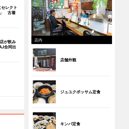
にセレクト
e」 古着
店内
4店が飲み
AJ合同出
店舗外観
ジュユクポッサム定食
キンパ定食