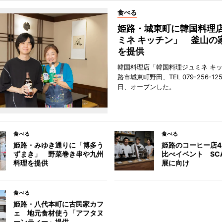
食べる
姫路・城東町に韓国料理
ミネ キッチン」 釜山の
を提供
韓国料理店「韓国料理ジュミネ キ
路市城東町野田、TEL 079-256-12
日、オープンした。
食べる
食べる
姫路・みゆき通りに「博多う
姫路のコーヒー店
ずまき」 野菜巻き串や九州
比べイベント SC
料理を提供
展に向け
食べる
姫路・八代本町に古民家カフ
ェ 地元食材使う「アフタヌ
ーンティー」提供