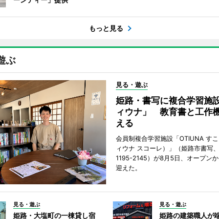
もっと見る
遊ぶ
見る・遊ぶ
姫路・書写に複合学習施
ィウナ」 教育書と工作
える
会員制複合学習施設「OTIUNA す
ィウナ スコーレ）」（姫路市書写、TE
1195-2145）が8月5日、オープン
迎えた。
見る・遊ぶ
見る・遊ぶ
姫路・大塩町の一棟貸し宿
姫路の建築職人が