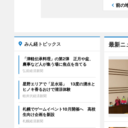
前の
みん経トピックス
最新ニ
「津軽伝承料理」の第2弾 正月や盆、
農事など人が集う場に焦点を当てる
弘前経済新聞
星野エリアで「足水浴」 13度の湧水と
ヒノキ香るおけで清涼体験
軽井沢経済新聞
札幌でゲームイベント10月開催へ 高校
生向け企画を新設
札幌経済新聞