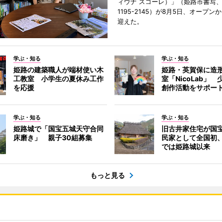
ィウナ スコーレ）」（姫路市書写、TE
1195-2145）が8月5日、オープン
迎えた。
学ぶ・知る
学ぶ・知る
姫路の建築職人が端材使い木
姫路・英賀保に造
工教室 小学生の夏休み工作
室「NicoLab」
を応援
創作活動をサポー
学ぶ・知る
学ぶ・知る
姫路城で「国宝五城天守合同
旧古井家住宅が国
床磨き」 親子30組募集
民家として全国初
では姫路城以来
もっと見る