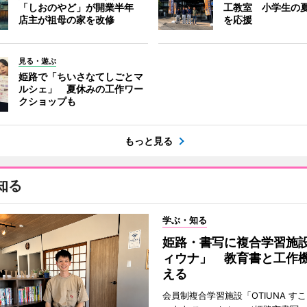
「しおのやど」が開業半年
工教室 小学生の
店主が祖母の家を改修
を応援
見る・遊ぶ
姫路で「ちいさなてしごとマ
ルシェ」 夏休みの工作ワー
クショップも
もっと見る
知る
学ぶ・知る
姫路・書写に複合学習施
ィウナ」 教育書と工作
える
会員制複合学習施設「OTIUNA す