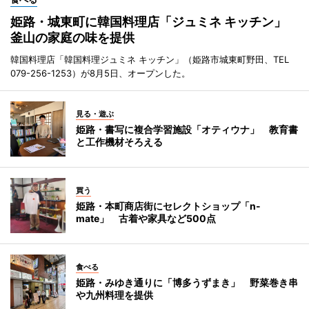
姫路・城東町に韓国料理店「ジュミネ キッチン」
釜山の家庭の味を提供
韓国料理店「韓国料理ジュミネ キッチン」（姫路市城東町野田、TEL
079-256-1253）が8月5日、オープンした。
見る・遊ぶ
姫路・書写に複合学習施設「オティウナ」 教育書
と工作機材そろえる
買う
姫路・本町商店街にセレクトショップ「n-
mate」 古着や家具など500点
食べる
姫路・みゆき通りに「博多うずまき」 野菜巻き串
や九州料理を提供