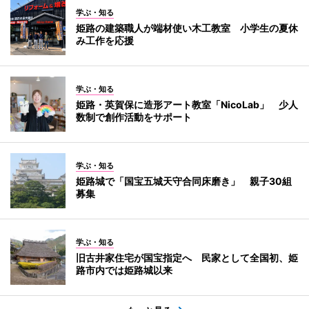
学ぶ・知る
姫路の建築職人が端材使い木工教室 小学生の夏休
み工作を応援
学ぶ・知る
姫路・英賀保に造形アート教室「NicoLab」 少人
数制で創作活動をサポート
学ぶ・知る
姫路城で「国宝五城天守合同床磨き」 親子30組
募集
学ぶ・知る
旧古井家住宅が国宝指定へ 民家として全国初、姫
路市内では姫路城以来