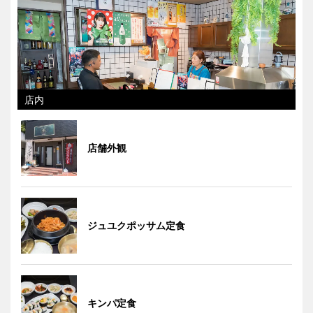
店内
店舗外観
ジュユクポッサム定食
キンパ定食