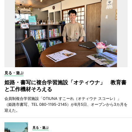
見る・遊ぶ
姫路・書写に複合学習施設「オティウナ」 教育書
と工作機材そろえる
会員制複合学習施設「OTIUNA すこーれ（オティウナ スコーレ）」
（姫路市書写、TEL 080-1195-2145）が8月5日、オープンから3カ月を
迎えた。
見る・遊ぶ