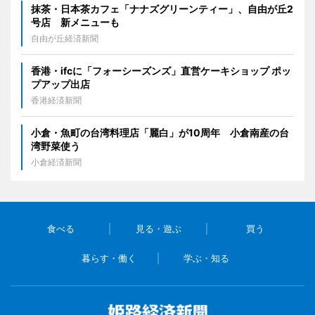
抹茶・日本茶カフェ「ナナズグリーンティー」、自由が丘2
号店 新メニューも
自由が丘経済新聞
香港・ifcに「フォーシーズンズ」直営ケーキショップ ポッ
プアップ出店
香港経済新聞
小倉・魚町の台湾料理店「麗白」が10周年 小倉南産の台
湾野菜使う
小倉経済新聞
食べる
見る・遊ぶ
買う
暮らす・働く
学ぶ・知る