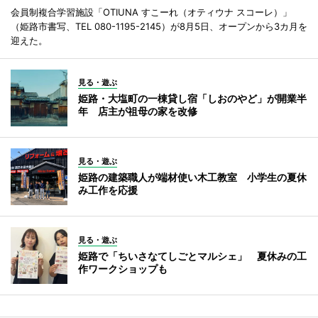
会員制複合学習施設「OTIUNA すこーれ（オティウナ スコーレ）」
（姫路市書写、TEL 080-1195-2145）が8月5日、オープンから3カ月を
迎えた。
見る・遊ぶ
姫路・大塩町の一棟貸し宿「しおのやど」が開業半
年 店主が祖母の家を改修
見る・遊ぶ
姫路の建築職人が端材使い木工教室 小学生の夏休
み工作を応援
見る・遊ぶ
姫路で「ちいさなてしごとマルシェ」 夏休みの工
作ワークショップも