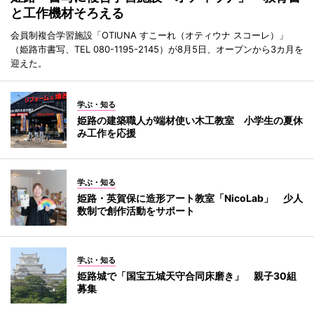
と工作機材そろえる
会員制複合学習施設「OTIUNA すこーれ（オティウナ スコーレ）」
（姫路市書写、TEL 080-1195-2145）が8月5日、オープンから3カ月を
迎えた。
学ぶ・知る
姫路の建築職人が端材使い木工教室 小学生の夏休
み工作を応援
学ぶ・知る
姫路・英賀保に造形アート教室「NicoLab」 少人
数制で創作活動をサポート
学ぶ・知る
姫路城で「国宝五城天守合同床磨き」 親子30組
募集