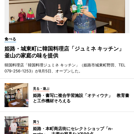
食べる
姫路・城東町に韓国料理店「ジュミネ キッチン」
釜山の家庭の味を提供
韓国料理店「韓国料理ジュミネ キッチン」（姫路市城東町野田、TEL
079-256-1253）が8月5日、オープンした。
見る・遊ぶ
姫路・書写に複合学習施設「オティウナ」 教育書
と工作機材そろえる
買う
姫路・本町商店街にセレクトショップ「n-
mate」 古着や家具など500点