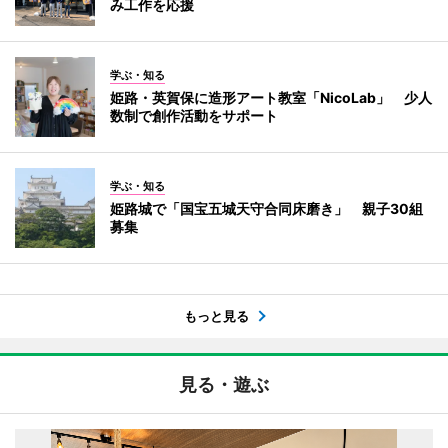
み工作を応援
学ぶ・知る
姫路・英賀保に造形アート教室「NicoLab」 少人
数制で創作活動をサポート
学ぶ・知る
姫路城で「国宝五城天守合同床磨き」 親子30組
募集
もっと見る
見る・遊ぶ