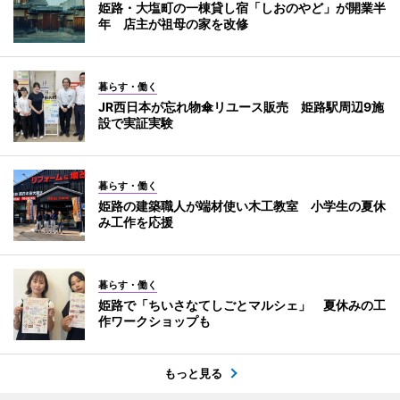
姫路・大塩町の一棟貸し宿「しおのやど」が開業半
年 店主が祖母の家を改修
暮らす・働く
JR西日本が忘れ物傘リユース販売 姫路駅周辺9施
設で実証実験
暮らす・働く
姫路の建築職人が端材使い木工教室 小学生の夏休
み工作を応援
暮らす・働く
姫路で「ちいさなてしごとマルシェ」 夏休みの工
作ワークショップも
もっと見る