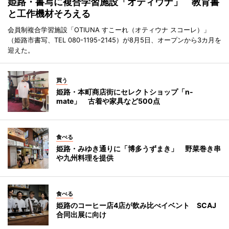
姫路・書写に複合学習施設「オティウナ」 教育書
と工作機材そろえる
会員制複合学習施設「OTIUNA すこーれ（オティウナ スコーレ）」
（姫路市書写、TEL 080-1195-2145）が8月5日、オープンから3カ月を
迎えた。
買う
姫路・本町商店街にセレクトショップ「n-
mate」 古着や家具など500点
食べる
姫路・みゆき通りに「博多うずまき」 野菜巻き串
や九州料理を提供
食べる
姫路のコーヒー店4店が飲み比べイベント SCAJ
合同出展に向け