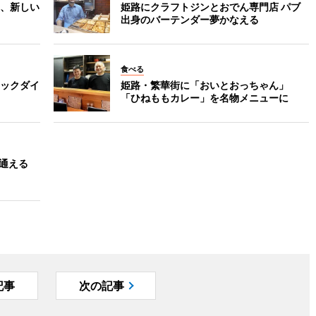
、新しい
姫路にクラフトジンとおでん専門店 パブ
出身のバーテンダー夢かなえる
食べる
ックダイ
姫路・繁華街に「おいとおっちゃん」
「ひねももカレー」を名物メニューに
日通える
記事
次の記事