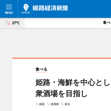
食べ
37°C
食べる
姫路・海鮮を中心とし
衆酒場を目指し
姫路
居酒屋
新店