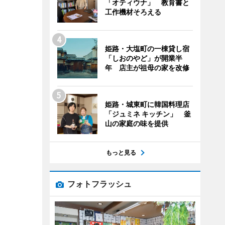
「オティウナ」 教育書と
工作機材そろえる
姫路・大塩町の一棟貸し宿
「しおのやど」が開業半
年 店主が祖母の家を改修
姫路・城東町に韓国料理店
「ジュミネ キッチン」 釜
山の家庭の味を提供
もっと見る
フォトフラッシュ