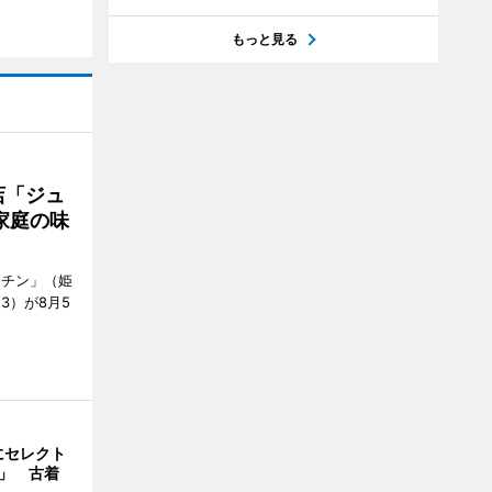
もっと見る
店「ジュ
家庭の味
ッチン」（姫
53）が8月5
にセレクト
e」 古着