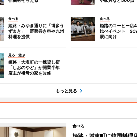
作機材そろえる
や家具など500点
食べる
食べる
姫路・みゆき通りに「博多う
姫路のコーヒー店
ずまき」 野菜巻き串や九州
比べイベント SC
料理を提供
展に向け
見る・遊ぶ
姫路・大塩町の一棟貸し宿
「しおのやど」が開業半年
店主が祖母の家を改修
もっと見る
食べる
姫路・城東町に韓国料理