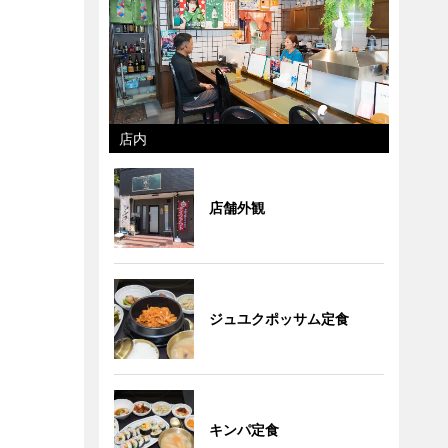
店内
店舗外観
ジュユクポッサム定食
キンパ定食