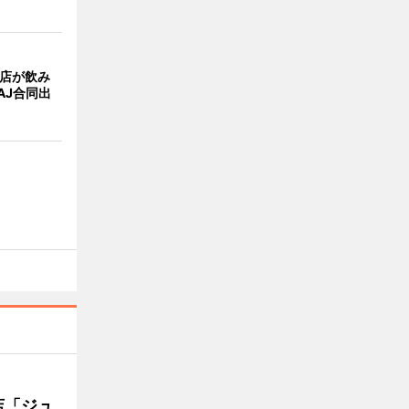
4店が飲み
AJ合同出
店「ジュ