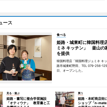
ュース
食べる
姫路・城東町に韓国料理
ミネ キッチン」 釜山の
を提供
韓国料理店「韓国料理ジュミネ キ
路市城東町野田、TEL 079-256-12
日、オープンした。
見る・遊ぶ
買う
姫路・書写に複合学習施設
姫路・本町商店街
「オティウナ」 教育書と工
ショップ「n-mat