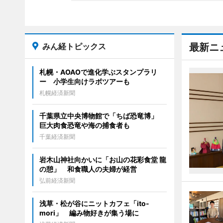
みん経トピックス
最新ニ
札幌・AOAOで進化学ぶスタンプラリ
ー 小学生向けラボツアーも
札幌経済新聞
千葉県立中央博物館で「ちば恐竜博」
巨大肉食恐竜や海の捕食者も
千葉経済新聞
岩木山神社向かいに「お山の花彩食堂 龍
の憩」 和食職人の夫婦が経営
弘前経済新聞
浅草・松が谷にニットカフェ「ito-
mori」 編み物好きが集う場に