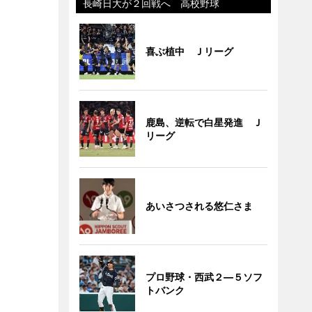
長崎日大が２回戦へ 高校野球
喜ぶ植中 Ｊリーグ
鹿島、逆転で白星発進 Ｊ
リーグ
あいさつされる悠仁さま
プロ野球・西武２―５ソフ
トバンク