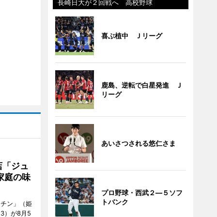
長崎日大が２回戦へ 高校野球
喜ぶ植中 Ｊリーグ
鹿島、逆転で白星発進 Ｊ
リーグ
あいさつされる悠仁さま
店「ジュ
家庭の味
プロ野球・西武２―５ソフ
トバンク
ッチン」（姫
53）が8月5