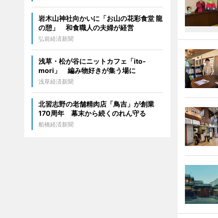
岩木山神社向かいに「お山の花彩食堂 龍
の憩」 和食職人の夫婦が経営
弘前経済新聞
浅草・松が谷にニットカフェ「ito-
mori」 編み物好きが集う場に
浅草経済新聞
北習志野の老舗精肉店「鳥吉」が創業
170周年 幕末から続くのれん守る
船橋経済新聞