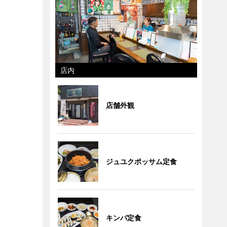
店内
店舗外観
ジュユクポッサム定食
キンパ定食