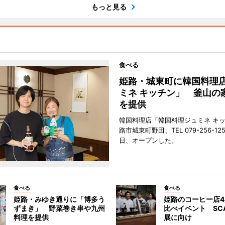
もっと見る
食べる
姫路・城東町に韓国料理
ミネ キッチン」 釜山の
を提供
韓国料理店「韓国料理ジュミネ キ
路市城東町野田、TEL 079-256-12
日、オープンした。
食べる
食べる
姫路・みゆき通りに「博多う
姫路のコーヒー店
ずまき」 野菜巻き串や九州
比べイベント SC
料理を提供
展に向け