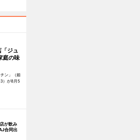
店「ジュ
家庭の味
ッチン」（姫
53）が8月5
4店が飲み
AJ合同出