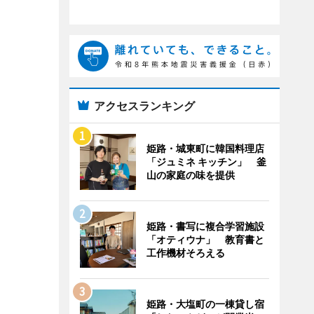
アクセスランキング
姫路・城東町に韓国料理店
「ジュミネ キッチン」 釜
山の家庭の味を提供
姫路・書写に複合学習施設
「オティウナ」 教育書と
工作機材そろえる
姫路・大塩町の一棟貸し宿