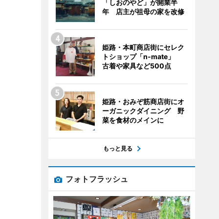
「しおのやど」が開業半
年 店主が祖母の家を改修
姫路・本町商店街にセレク
トショップ「n-mate」
古着や家具など500点
姫路・おみぞ筋商店街にオ
ーガニックダイニング 野
菜を食材のメインに
もっと見る
フォトフラッシュ