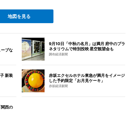
地図を見る
9月10日「中秋の名月」は満月 府中のプラ
ネタリウムで特別投映 星空観望会も
ューブな
調布経済新聞
子 新装
赤坂エクセルホテル東急が満月をイメージ
した予約限定「お月見ケーキ」
赤坂経済新聞
「関西の