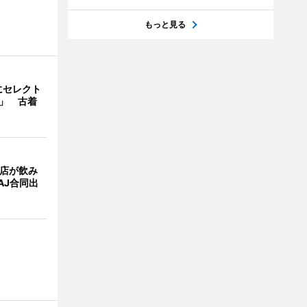
もっと見る
にセレクト
e」 古着
4店が飲み
AJ合同出