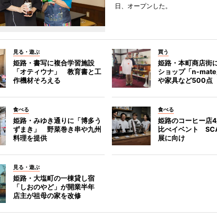
日、オープンした。
見る・遊ぶ
買う
姫路・書写に複合学習施設
姫路・本町商店街
「オティウナ」 教育書と工
ショップ「n-mat
作機材そろえる
や家具など500点
食べる
食べる
姫路・みゆき通りに「博多う
姫路のコーヒー店
ずまき」 野菜巻き串や九州
比べイベント SC
料理を提供
展に向け
見る・遊ぶ
姫路・大塩町の一棟貸し宿
「しおのやど」が開業半年
店主が祖母の家を改修