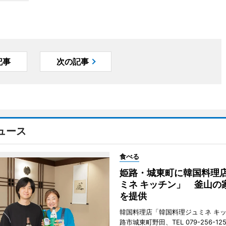
記事
次の記事
ュース
食べる
姫路・城東町に韓国料理
ミネ キッチン」 釜山の
を提供
韓国料理店「韓国料理ジュミネ キ
路市城東町野田、TEL 079-256-12