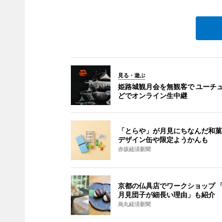
見る・遊ぶ
姫路城観月会を無観客で ユーチ
どでオンライン生中継
「とらや」が月見にちなんだ和菓
デザイン缶や限定ようかんも
赤坂経済新聞
京都の仏具店でワークショップ 
月見団子が細長い理由」も紹介
烏丸経済新聞