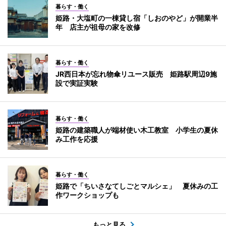
暮らす・働く
姫路・大塩町の一棟貸し宿「しおのやど」が開業半
年 店主が祖母の家を改修
暮らす・働く
JR西日本が忘れ物傘リユース販売 姫路駅周辺9施
設で実証実験
暮らす・働く
姫路の建築職人が端材使い木工教室 小学生の夏休
み工作を応援
暮らす・働く
姫路で「ちいさなてしごとマルシェ」 夏休みの工
作ワークショップも
もっと見る