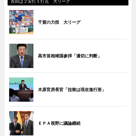
吉田は２安打１打点 大リーグ
千賀の力投 大リーグ
高市首相靖国参拝「適切に判断」
木原官房長官「拉致は現在進行形」
ＥＰＡ視野に議論継続