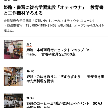
姫路・書写に複合学習施設「オティウナ」 教育書
と工作機材そろえる
会員制複合学習施設「OTIUNA すこーれ（オティウナ スコーレ）」
（姫路市書写、TEL 080-1195-2145）が8月5日、オープンから3カ月を
迎えた。
買う
姫路・本町商店街にセレクトショップ「n-
mate」 古着や家具など500点
食べる
姫路・みゆき通りに「博多うずまき」 野菜巻き串
や九州料理を提供
食べる
姫路のコーヒー店4店が飲み比べイベント SCAJ
合同出展に向け