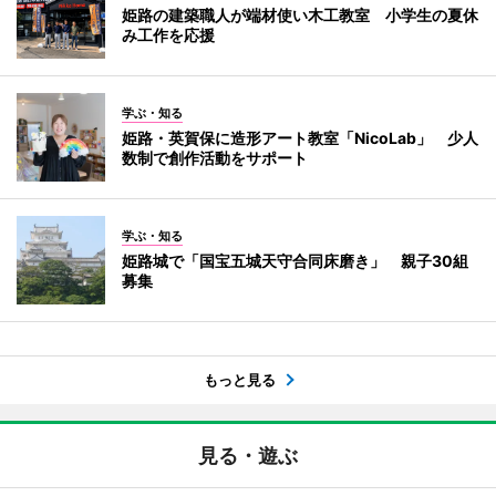
姫路の建築職人が端材使い木工教室 小学生の夏休
み工作を応援
学ぶ・知る
姫路・英賀保に造形アート教室「NicoLab」 少人
数制で創作活動をサポート
学ぶ・知る
姫路城で「国宝五城天守合同床磨き」 親子30組
募集
もっと見る
見る・遊ぶ