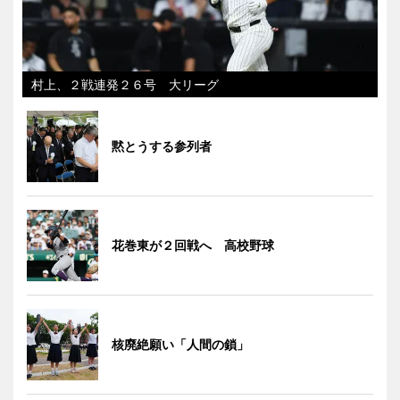
村上、２戦連発２６号 大リーグ
黙とうする参列者
花巻東が２回戦へ 高校野球
核廃絶願い「人間の鎖」