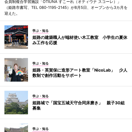
会員制複合学習施設「OTIUNA すこーれ（オティウナ スコーレ）」
（姫路市書写、TEL 080-1195-2145）が8月5日、オープンから3カ月を
迎えた。
学ぶ・知る
姫路の建築職人が端材使い木工教室 小学生の夏休
み工作を応援
学ぶ・知る
姫路・英賀保に造形アート教室「NicoLab」 少人
数制で創作活動をサポート
学ぶ・知る
姫路城で「国宝五城天守合同床磨き」 親子30組
募集
学ぶ・知る