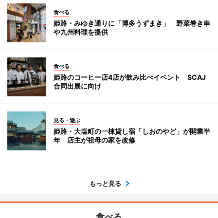
食べる
姫路・みゆき通りに「博多うずまき」 野菜巻き串
や九州料理を提供
食べる
姫路のコーヒー店4店が飲み比べイベント SCAJ
合同出展に向け
見る・遊ぶ
姫路・大塩町の一棟貸し宿「しおのやど」が開業半
年 店主が祖母の家を改修
もっと見る
食べる