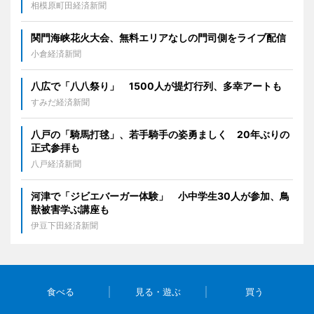
相模原町田経済新聞
関門海峡花火大会、無料エリアなしの門司側をライブ配信
小倉経済新聞
八広で「八八祭り」 1500人が提灯行列、多幸アートも
すみだ経済新聞
八戸の「騎馬打毬」、若手騎手の姿勇ましく 20年ぶりの
正式参拝も
八戸経済新聞
河津で「ジビエバーガー体験」 小中学生30人が参加、鳥
獣被害学ぶ講座も
伊豆下田経済新聞
食べる
見る・遊ぶ
買う