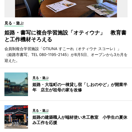
見る・遊ぶ
姫路・書写に複合学習施設「オティウナ」 教育書
と工作機材そろえる
会員制複合学習施設「OTIUNA すこーれ（オティウナ スコーレ）」
（姫路市書写、TEL 080-1195-2145）が8月5日、オープンから3カ月を
迎えた。
見る・遊ぶ
姫路・大塩町の一棟貸し宿「しおのやど」が開業半
年 店主が祖母の家を改修
見る・遊ぶ
姫路の建築職人が端材使い木工教室 小学生の夏休
み工作を応援