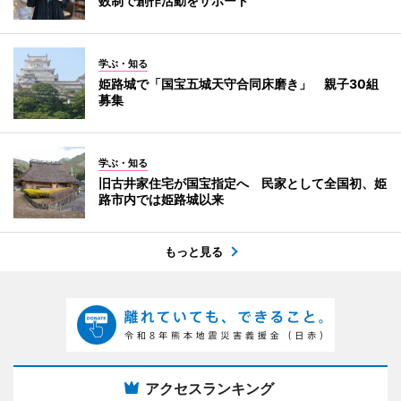
数制で創作活動をサポート
学ぶ・知る
姫路城で「国宝五城天守合同床磨き」 親子30組
募集
学ぶ・知る
旧古井家住宅が国宝指定へ 民家として全国初、姫
路市内では姫路城以来
もっと見る
アクセスランキング