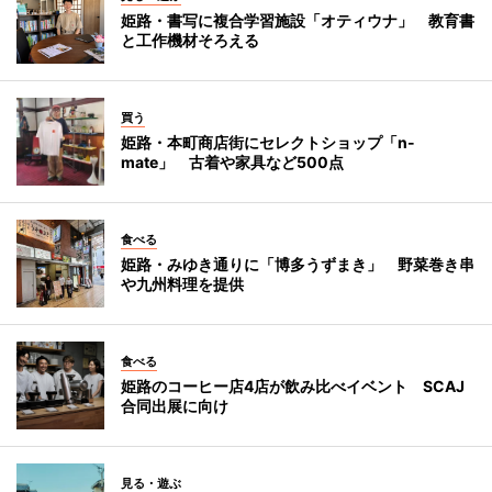
姫路・書写に複合学習施設「オティウナ」 教育書
と工作機材そろえる
買う
姫路・本町商店街にセレクトショップ「n-
mate」 古着や家具など500点
食べる
姫路・みゆき通りに「博多うずまき」 野菜巻き串
や九州料理を提供
食べる
姫路のコーヒー店4店が飲み比べイベント SCAJ
合同出展に向け
見る・遊ぶ