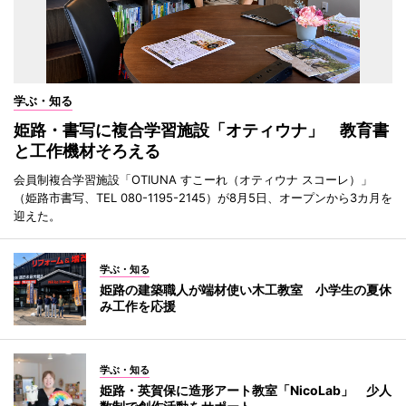
学ぶ・知る
姫路・書写に複合学習施設「オティウナ」 教育書
と工作機材そろえる
会員制複合学習施設「OTIUNA すこーれ（オティウナ スコーレ）」
（姫路市書写、TEL 080-1195-2145）が8月5日、オープンから3カ月を
迎えた。
学ぶ・知る
姫路の建築職人が端材使い木工教室 小学生の夏休
み工作を応援
学ぶ・知る
姫路・英賀保に造形アート教室「NicoLab」 少人