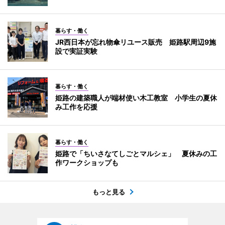
暮らす・働く
JR西日本が忘れ物傘リユース販売 姫路駅周辺9施
設で実証実験
暮らす・働く
姫路の建築職人が端材使い木工教室 小学生の夏休
み工作を応援
暮らす・働く
姫路で「ちいさなてしごとマルシェ」 夏休みの工
作ワークショップも
もっと見る