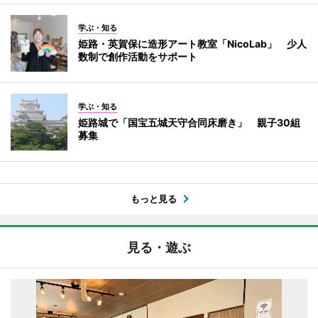
学ぶ・知る
姫路・英賀保に造形アート教室「NicoLab」 少人
数制で創作活動をサポート
学ぶ・知る
姫路城で「国宝五城天守合同床磨き」 親子30組
募集
もっと見る
見る・遊ぶ