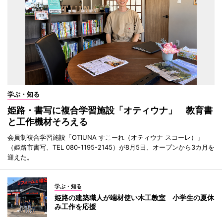
学ぶ・知る
姫路・書写に複合学習施設「オティウナ」 教育書
と工作機材そろえる
会員制複合学習施設「OTIUNA すこーれ（オティウナ スコーレ）」
（姫路市書写、TEL 080-1195-2145）が8月5日、オープンから3カ月を
迎えた。
学ぶ・知る
姫路の建築職人が端材使い木工教室 小学生の夏休
み工作を応援