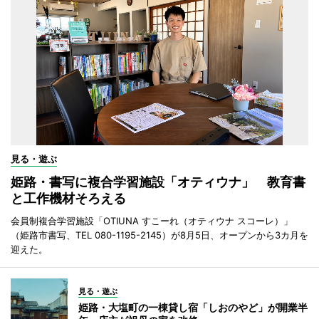
見る・遊ぶ
姫路・書写に複合学習施設「オティウナ」 教育書
と工作機材そろえる
会員制複合学習施設「OTIUNA すこーれ（オティウナ スコーレ）」
（姫路市書写、TEL 080-1195-2145）が8月5日、オープンから3カ月を
迎えた。
見る・遊ぶ
姫路・大塩町の一棟貸し宿「しおのやど」が開業半