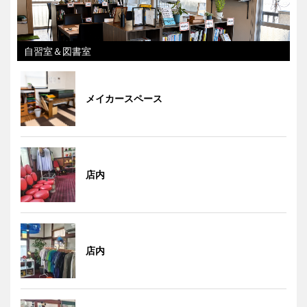
自習室＆図書室
メイカースペース
店内
店内