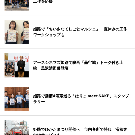
工作を応援
姫路で「ちいさなてしごとマルシェ」 夏休みの工作
ワークショップも
アースシネマズ姫路で映画「黒牢城」トーク付き上
映 黒沢清監督登壇
姫路で播磨4酒蔵巡る「はりま meet SAKE」スタンプ
ラリー
姫路でゆかたまつり開催へ 市内各所で特典 浴衣客