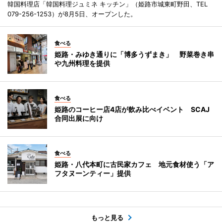
韓国料理店「韓国料理ジュミネ キッチン」（姫路市城東町野田、TEL
079-256-1253）が8月5日、オープンした。
食べる
姫路・みゆき通りに「博多うずまき」 野菜巻き串
や九州料理を提供
食べる
姫路のコーヒー店4店が飲み比べイベント SCAJ
合同出展に向け
食べる
姫路・八代本町に古民家カフェ 地元食材使う「ア
フタヌーンティー」提供
もっと見る