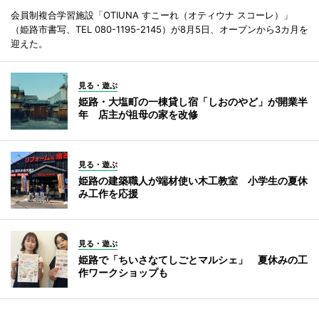
会員制複合学習施設「OTIUNA すこーれ（オティウナ スコーレ）」
（姫路市書写、TEL 080-1195-2145）が8月5日、オープンから3カ月を
迎えた。
見る・遊ぶ
姫路・大塩町の一棟貸し宿「しおのやど」が開業半
年 店主が祖母の家を改修
見る・遊ぶ
姫路の建築職人が端材使い木工教室 小学生の夏休
み工作を応援
見る・遊ぶ
姫路で「ちいさなてしごとマルシェ」 夏休みの工
作ワークショップも