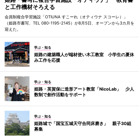
と工作機材そろえる
会員制複合学習施設「OTIUNA すこーれ（オティウナ スコーレ）」
（姫路市書写、TEL 080-1195-2145）が8月5日、オープンから3カ月を
迎えた。
学ぶ・知る
姫路の建築職人が端材使い木工教室 小学生の夏休
み工作を応援
学ぶ・知る
姫路・英賀保に造形アート教室「NicoLab」 少人
数制で創作活動をサポート
学ぶ・知る
姫路城で「国宝五城天守合同床磨き」 親子30組
募集