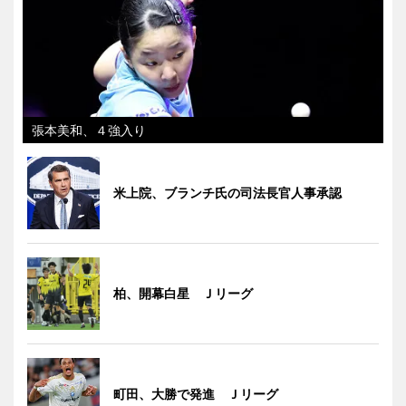
張本美和、４強入り
米上院、ブランチ氏の司法長官人事承認
柏、開幕白星 Ｊリーグ
町田、大勝で発進 Ｊリーグ