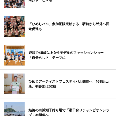
向けサービスも
「ひめじバル」参加証販売始まる 駅前から郊外へ回
遊促進も
姫路で45歳以上女性モデルのファッションショー
「自分らしさ」テーマに
ひめじアーティストフェスティバル開催へ 168組出
店、初参加は52組
姫路の白浜潮干狩り場で「潮干狩りチャンピオンシッ
プ」初開催へ