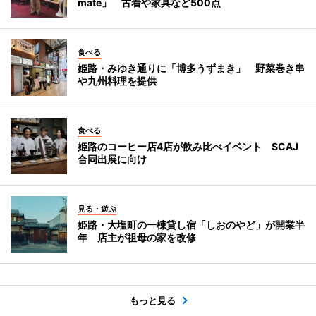
mate」 古着や家具など500点
食べる
姫路・みゆき通りに「博多うずまき」 野菜巻き串
や九州料理を提供
食べる
姫路のコーヒー店4店が飲み比べイベント SCAJ
合同出展に向け
見る・遊ぶ
姫路・大塩町の一棟貸し宿「しおのやど」が開業半
年 店主が祖母の家を改修
もっと見る