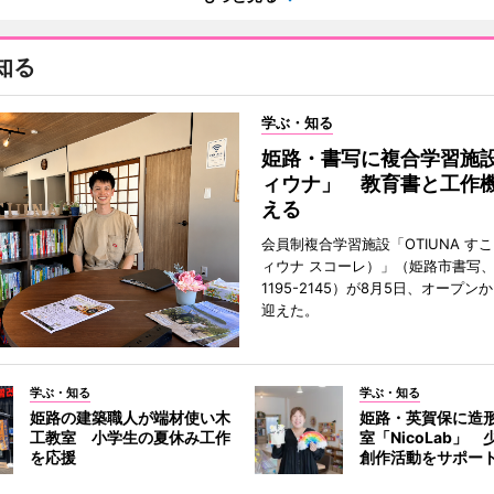
知る
学ぶ・知る
姫路・書写に複合学習施
ィウナ」 教育書と工作
える
会員制複合学習施設「OTIUNA す
ィウナ スコーレ）」（姫路市書写、TE
1195-2145）が8月5日、オープン
迎えた。
学ぶ・知る
学ぶ・知る
姫路の建築職人が端材使い木
姫路・英賀保に造
工教室 小学生の夏休み工作
室「NicoLab」
を応援
創作活動をサポー