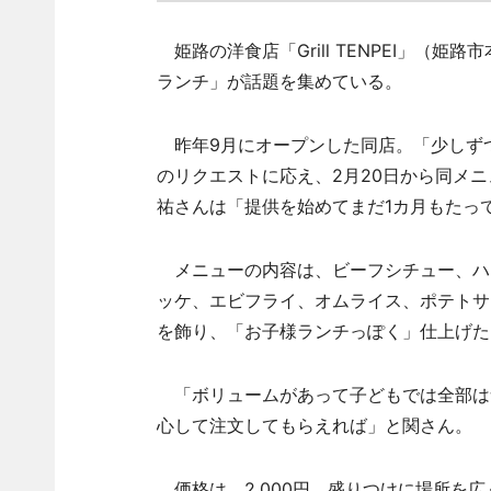
姫路の洋食店「Grill TENPEI」（姫路市
ランチ」が話題を集めている。
昨年9月にオープンした同店。「少しず
のリクエストに応え、2月20日から同メ
祐さんは「提供を始めてまだ1カ月もたっ
メニューの内容は、ビーフシチュー、ハ
ッケ、エビフライ、オムライス、ポテトサ
を飾り、「お子様ランチっぽく」仕上げた
「ボリュームがあって子どもでは全部は
心して注文してもらえれば」と関さん。
価格は、2,000円。盛りつけに場所を