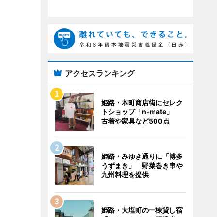
アクセスランキング
姫路・本町商店街にセレク
トショップ「n-mate」
古着や家具など500点
姫路・みゆき通りに「博多
うずまき」 野菜巻き串や
九州料理を提供
姫路・大塩町の一棟貸し宿