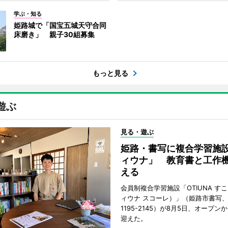
学ぶ・知る
姫路城で「国宝五城天守合同
床磨き」 親子30組募集
もっと見る
遊ぶ
見る・遊ぶ
姫路・書写に複合学習施
ィウナ」 教育書と工作
える
会員制複合学習施設「OTIUNA す
ィウナ スコーレ）」（姫路市書写、TE
1195-2145）が8月5日、オープン
迎えた。