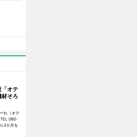
設「オテ
機材そろ
こーれ（オテ
L 080-
から3カ月を