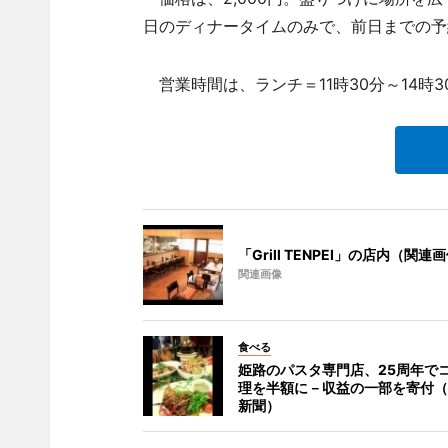
日のディナータイムのみで、前日までの予
営業時間は、ランチ＝11時30分～14時3
「Grill TENPEI」の店内（関連
関連画像
食べる
姫路のパスタ専門店、25周年で
理を半額に－収益の一部を寄付（
新聞）