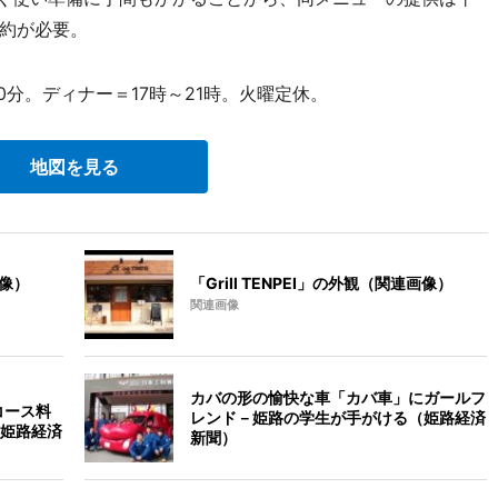
約が必要。
0分。ディナー＝17時～21時。火曜定休。
地図を見る
画像）
「Grill TENPEI」の外観（関連画像）
関連画像
カバの形の愉快な車「カバ車」にガールフ
コース料
レンド－姫路の学生が手がける（姫路経済
姫路経済
新聞）