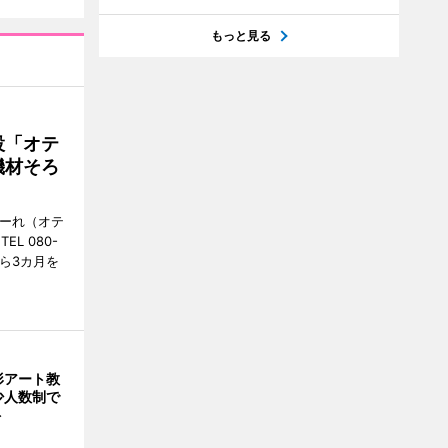
もっと見る
設「オテ
機材そろ
こーれ（オテ
L 080-
から3カ月を
形アート教
 少人数制で
ト