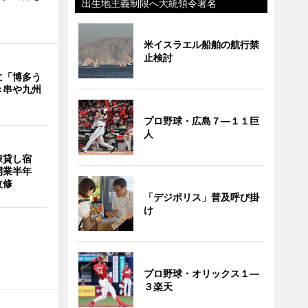
出生地主義制限へ大統領令署名
米イスラエル船舶の航行禁
止検討
に「博多う
き串や九州
プロ野球・広島７―１１巨
人
棟貸し宿
開業半年
改修
「デジポリス」普及呼び掛
け
プロ野球・オリックス１―
３楽天