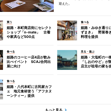
迎えた。
買う
食べる
姫路・本町商店街にセレクト
姫路・みゆき通り
ショップ「n-mate」 古着
ずまき」 野菜巻
や家具など500点
料理を提供
食べる
見る・遊ぶ
姫路のコーヒー店4店が飲み
姫路・大塩町の一
比べイベント SCAJ合同出
「しおのやど」が
展に向け
店主が祖母の家を
食べる
姫路・八代本町に古民家カフ
ェ 地元食材使う「アフタヌ
ーンティー」提供
もっと見る