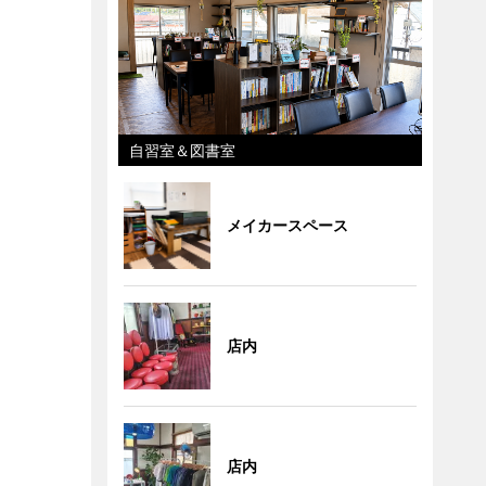
自習室＆図書室
メイカースペース
店内
店内