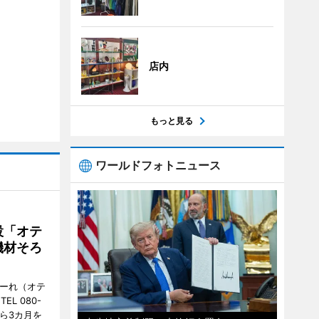
店内
もっと見る
ワールドフォトニュース
設「オテ
機材そろ
こーれ（オテ
L 080-
から3カ月を