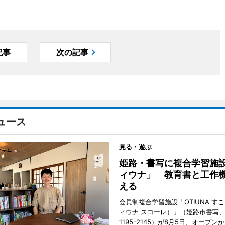
記事
次の記事
ュース
見る・遊ぶ
姫路・書写に複合学習施
ィウナ」 教育書と工作
える
会員制複合学習施設「OTIUNA す
ィウナ スコーレ）」（姫路市書写、TE
1195-2145）が8月5日、オープン