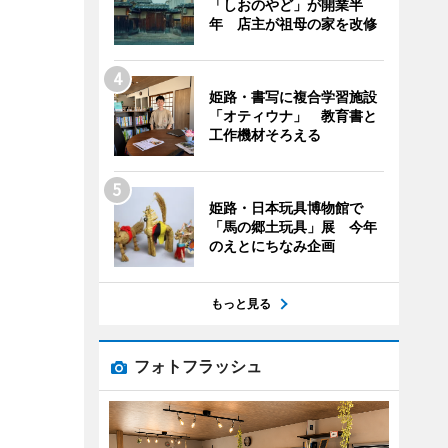
「しおのやど」が開業半
年 店主が祖母の家を改修
姫路・書写に複合学習施設
「オティウナ」 教育書と
工作機材そろえる
姫路・日本玩具博物館で
「馬の郷土玩具」展 今年
のえとにちなみ企画
もっと見る
フォトフラッシュ