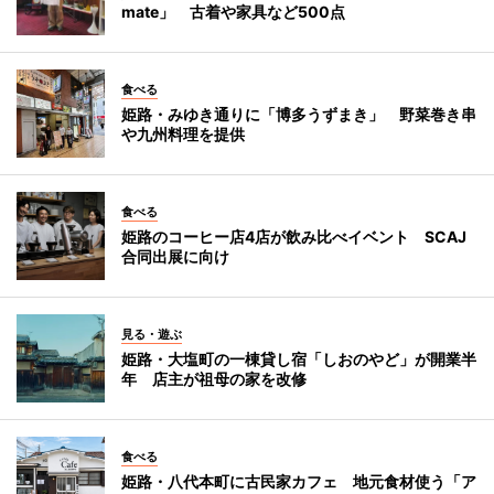
mate」 古着や家具など500点
食べる
姫路・みゆき通りに「博多うずまき」 野菜巻き串
や九州料理を提供
食べる
姫路のコーヒー店4店が飲み比べイベント SCAJ
合同出展に向け
見る・遊ぶ
姫路・大塩町の一棟貸し宿「しおのやど」が開業半
年 店主が祖母の家を改修
食べる
姫路・八代本町に古民家カフェ 地元食材使う「ア