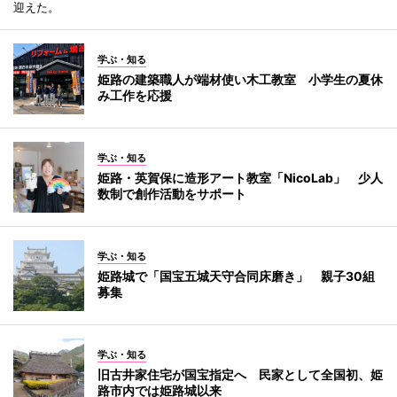
迎えた。
学ぶ・知る
姫路の建築職人が端材使い木工教室 小学生の夏休
み工作を応援
学ぶ・知る
姫路・英賀保に造形アート教室「NicoLab」 少人
数制で創作活動をサポート
学ぶ・知る
姫路城で「国宝五城天守合同床磨き」 親子30組
募集
学ぶ・知る
旧古井家住宅が国宝指定へ 民家として全国初、姫
路市内では姫路城以来