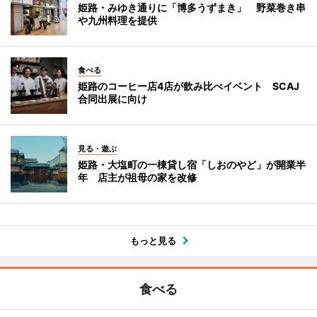
姫路・みゆき通りに「博多うずまき」 野菜巻き串
や九州料理を提供
食べる
姫路のコーヒー店4店が飲み比べイベント SCAJ
合同出展に向け
見る・遊ぶ
姫路・大塩町の一棟貸し宿「しおのやど」が開業半
年 店主が祖母の家を改修
もっと見る
食べる