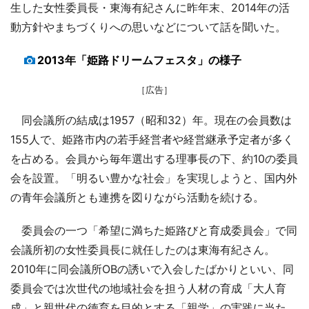
生した女性委員長・東海有紀さんに昨年末、2014年の活
動方針やまちづくりへの思いなどについて話を聞いた。
2013年「姫路ドリームフェスタ」の様子
［広告］
同会議所の結成は1957（昭和32）年。現在の会員数は
155人で、姫路市内の若手経営者や経営継承予定者が多く
を占める。会員から毎年選出する理事長の下、約10の委員
会を設置。「明るい豊かな社会」を実現しようと、国内外
の青年会議所とも連携を図りながら活動を続ける。
委員会の一つ「希望に満ちた姫路びと育成委員会」で同
会議所初の女性委員長に就任したのは東海有紀さん。
2010年に同会議所OBの誘いで入会したばかりといい、同
委員会では次世代の地域社会を担う人材の育成「大人育
成」と親世代の徳育を目的とする「親学」の実践に当た