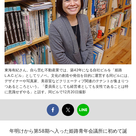
東海有紀さん。自ら営む不動産業では、築42年になる自社ビルを「姫路
L.A.C.ビル」としてリノベ。文化の創造や発信を目的に運営する同ビルには、
デザイナーや写真家、美容室などクリエーティブ関連のテナントが集まりつ
つあるところという。「委員長としても経営者としても女性であることは特
に意識せずやる」と話す。同ビルで12月20日撮影
年明けから第58期へ入った姫路青年会議所に初めて誕