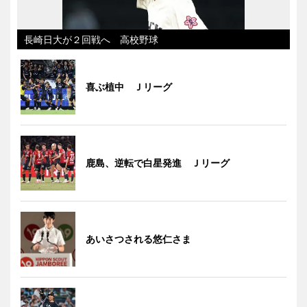
長崎日大が２回戦へ 高校野球
喜ぶ植中 Ｊリーグ
鹿島、逆転で白星発進 Ｊリーグ
あいさつされる悠仁さま