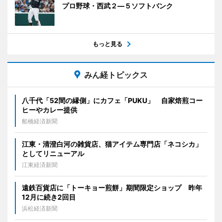
プロ野球・西武２―５ソフトバンク
もっと見る
みん経トピックス
八千代「52間の縁側」にカフェ「PUKU」 自家焙煎コー
ヒーやカレー提供
船橋経済新聞
江東・清澄白河の雑貨店、猫アイテム専門店「ネコシカ」
としてリニューアル
江東経済新聞
遠鉄百貨店に「トーキョー煎餅」期間限定ショップ 昨年
12月に続き2回目
浜松経済新聞