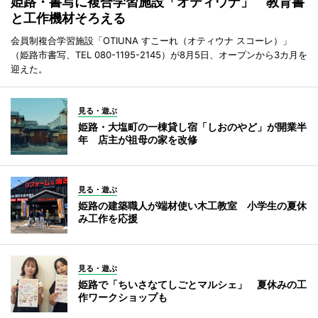
姫路・書写に複合学習施設「オティウナ」 教育書
と工作機材そろえる
会員制複合学習施設「OTIUNA すこーれ（オティウナ スコーレ）」
（姫路市書写、TEL 080-1195-2145）が8月5日、オープンから3カ月を
迎えた。
見る・遊ぶ
姫路・大塩町の一棟貸し宿「しおのやど」が開業半
年 店主が祖母の家を改修
見る・遊ぶ
姫路の建築職人が端材使い木工教室 小学生の夏休
み工作を応援
見る・遊ぶ
姫路で「ちいさなてしごとマルシェ」 夏休みの工
作ワークショップも