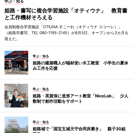
学ぶ・知る
姫路・書写に複合学習施設「オティウナ」 教育書
と工作機材そろえる
会員制複合学習施設「OTIUNA すこーれ（オティウナ スコーレ）」
（姫路市書写、TEL 080-1195-2145）が8月5日、オープンから3カ月を
迎えた。
学ぶ・知る
姫路の建築職人が端材使い木工教室 小学生の夏休
み工作を応援
学ぶ・知る
姫路・英賀保に造形アート教室「NicoLab」 少人
数制で創作活動をサポート
学ぶ・知る
姫路城で「国宝五城天守合同床磨き」 親子30組