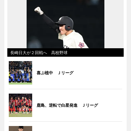
長崎日大が２回戦へ 高校野球
喜ぶ植中 Ｊリーグ
鹿島、逆転で白星発進 Ｊリーグ